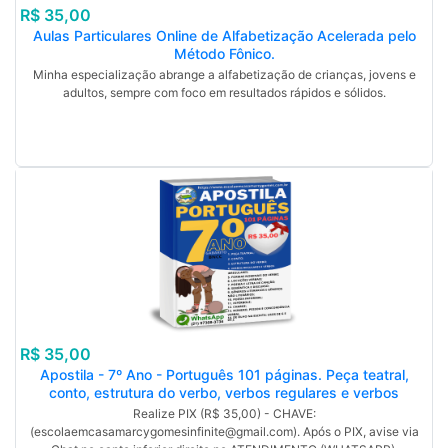
R$ 35,00
Aulas Particulares Online de Alfabetização Acelerada pelo
Método Fônico.
Minha especialização abrange a alfabetização de crianças, jovens e
adultos, sempre com foco em resultados rápidos e sólidos.
R$ 35,00
Apostila - 7º Ano - Português 101 páginas. Peça teatral,
conto, estrutura do verbo, verbos regulares e verbos
irregulares, formas nominais do verbo, locuções verbais,
Realize PIX (R$ 35,00) - CHAVE:
poema e letra de canção, semântica e discurso, gêneros
(escolaemcasamarcygomesinfinite@gmail.com). Após o PIX, avise via
literários. BNCC E GABARITO - PDF