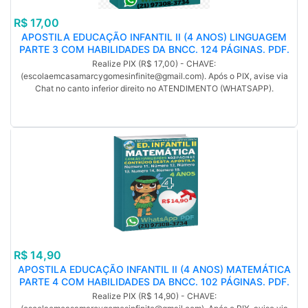
R$ 17,00
APOSTILA EDUCAÇÃO INFANTIL II (4 ANOS) LINGUAGEM
PARTE 3 COM HABILIDADES DA BNCC. 124 PÁGINAS. PDF.
Letras J, K, L, M, N, P, Q, R, Poemas, Trava-línguas, Músicas,
Realize PIX (R$ 17,00) - CHAVE:
(MP).
(escolaemcasamarcygomesinfinite@gmail.com). Após o PIX, avise via
Chat no canto inferior direito no ATENDIMENTO (WHATSAPP).
R$ 14,90
APOSTILA EDUCAÇÃO INFANTIL II (4 ANOS) MATEMÁTICA
PARTE 4 COM HABILIDADES DA BNCC. 102 PÁGINAS. PDF.
NÚMEROS: 11, 12, 13, 14, 15. (MP)
Realize PIX (R$ 14,90) - CHAVE: