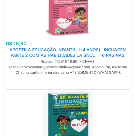
R$ 18,90
APOSTILA EDUCAÇÃO INFANTIL II (4 ANOS) LINGUAGEM
PARTE 2 COM AS HABILIDADES DA BNCC. 116 PÁGINAS.
PDF. Encontro de vogais, Produção Oral de História, LETRA B,
Realize PIX (R$ 18.90) - CHAVE:
LETRA C, LETRA D, LETRA F, LETRA G, LETRA H. (MP).
(escolaemcasamarcygomesinfinite@gmail.com). Após o PIX, avise via
Chat no canto inferior direito no ATENDIMENTO (WHATSAPP).