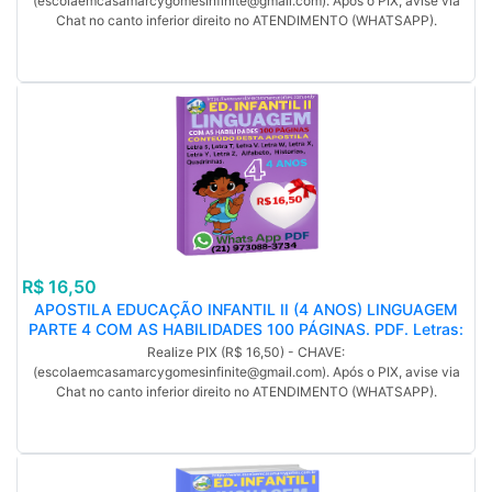
(escolaemcasamarcygomesinfinite@gmail.com). Após o PIX, avise via
Chat no canto inferior direito no ATENDIMENTO (WHATSAPP).
R$ 16,50
APOSTILA EDUCAÇÃO INFANTIL II (4 ANOS) LINGUAGEM
PARTE 4 COM AS HABILIDADES 100 PÁGINAS. PDF. Letras:
S, T, V, W, X, Y, Z e Alfabeto, Histórias Encantadoras,
Realize PIX (R$ 16,50) - CHAVE:
Quadrinhas Divertidas, (MP).
(escolaemcasamarcygomesinfinite@gmail.com). Após o PIX, avise via
Chat no canto inferior direito no ATENDIMENTO (WHATSAPP).