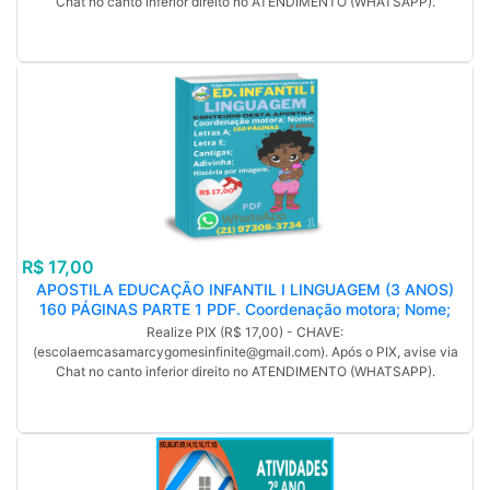
Chat no canto inferior direito no ATENDIMENTO (WHATSAPP).
R$ 17,00
APOSTILA EDUCAÇÃO INFANTIL I LINGUAGEM (3 ANOS)
160 PÁGINAS PARTE 1 PDF. Coordenação motora; Nome;
Letras A; Letra E; Cantigas; Adivinha; História por imagem.
Realize PIX (R$ 17,00) - CHAVE:
Com Habilidades da BNCC. (MP).
(escolaemcasamarcygomesinfinite@gmail.com). Após o PIX, avise via
Chat no canto inferior direito no ATENDIMENTO (WHATSAPP).