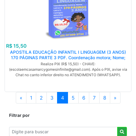
R$ 15,50
APOSTILA EDUCAÇÃO INFANTIL I LINGUAGEM (3 ANOS)
170 PÁGINAS PARTE 3 PDF. Coordenação motora; Nome;
Letras O; Letra U; Cantigas; Adivinha; Poema. Com
Realize PIX (R$ 15,50) - CHAVE:
Habilidades da BNCC. (MP).
(escolaemcasamarcygomesinfinite@gmail.com). Após o PIX, avise via
Chat no canto inferior direito no ATENDIMENTO (WHATSAPP).
«
1
2
3
4
5
6
7
8
»
Filtrar por