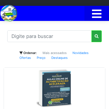
-->
Ordenar:
Mais acessados
Novidades
Ofertas
Preço
Destaques