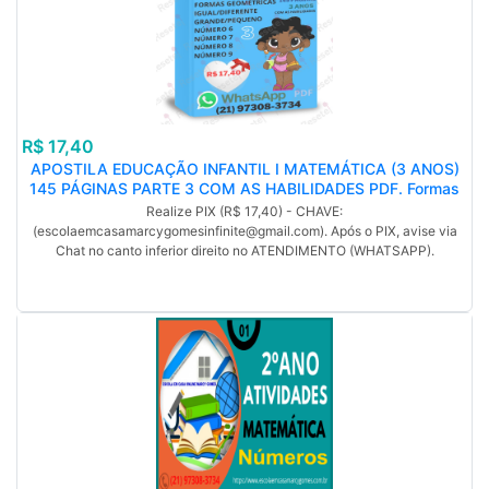
R$ 17,40
APOSTILA EDUCAÇÃO INFANTIL I MATEMÁTICA (3 ANOS)
145 PÁGINAS PARTE 3 COM AS HABILIDADES PDF. Formas
geométricas, Igual/diferente, Grande/pequeno, Número 6,
Realize PIX (R$ 17,40) - CHAVE:
Número 7, Número 8, Número 9, (MP).
(escolaemcasamarcygomesinfinite@gmail.com). Após o PIX, avise via
Chat no canto inferior direito no ATENDIMENTO (WHATSAPP).