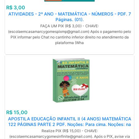
R$ 3,00
ATIVIDADES - 2º ANO - MATEMÁTICA - NÚMEROS - PDF. 7
Páginas. (01).
FAÇA UM PIX (R$ 3,00) - CHAVE:
(escolaemcasamarcygomespixmp@gmail.com) Após o pagamento pelo
PIX informar pelo Chat no cantinho inferior direito no atendimento da
plataforma (Wha
R$ 15,00
APOSTILA EDUCAÇÃO INFANTIL II (4 ANOS) MATEMÁTICA
122 PÁGINAS PARTE 2 PDF. Noções: Para cima. Noções: na
Frente/Atrás. Noções: Cheio/Vazio. Noções: Leve/Pesado.
Realize PIX (R$ 15,00) - CHAVE:
Noções: Inteiro/Metade. Noções: Aberto/Fechado. Número 1.
(escolaemcasamarcygomesinfinite@gmail.com). Após o PIX, avise via