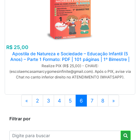
R$ 25,00
Apostila de Natureza e Sociedade – Educação Infantil (5
Anos) – Parte 1 Formato: PDF | 101 páginas | 1º Bimestre |
Com Código da BNCC
Realize PIX (R$ 25,00) - CHAVE:
(escolaemcasamarcygomesinfinite@gmail.com). Após o PIX, avise via
Chat no canto inferior direito no ATENDIMENTO (WHATSAPP).
«
2
3
4
5
6
7
8
»
Filtrar por