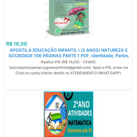
R$ 16,00
APOSTILA EDUCAÇÃO INFANTIL I (3 ANOS) NATUREZA E
SOCIEDADE 106 PÁGINAS PARTE 1 PDF. Identidade, Partes
Do Corpo, Higiene Pessoal, Saúde, Alimentação, Os Sentidos:
Realize PIX (R$ 16,00) - CHAVE:
Paladar, Os Sentidos: Visão, Os Sentidos: Audição, Os
(escolaemcasamarcygomesinfinite@gmail.com). Após o PIX, avise via
Sentidos: Olfato, (MP).
Chat no canto inferior direito no ATENDIMENTO (WHATSAPP).