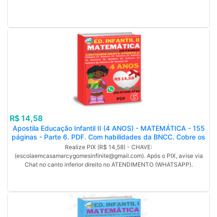
R$ 14,58
Apostila Educação Infantil II (4 ANOS) - MATEMÁTICA - 155
páginas - Parte 6. PDF. Com habilidades da BNCC. Cobre os
números de 21 a 30. (MP).
Realize PIX (R$ 14,58) - CHAVE:
(escolaemcasamarcygomesinfinite@gmail.com). Após o PIX, avise via
Chat no canto inferior direito no ATENDIMENTO (WHATSAPP).