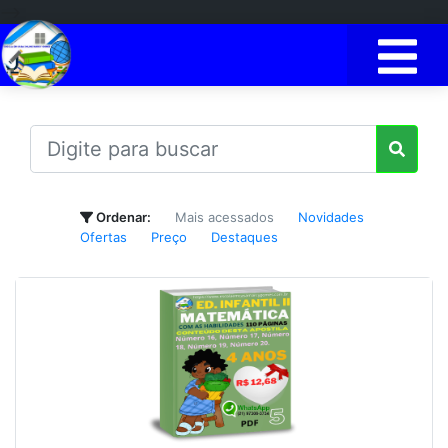
-->
Ordenar:
Mais acessados
Novidades
Ofertas
Preço
Destaques