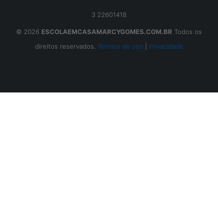
3 22601418
© 2026
ESCOLAEMCASAMARCYGOMES.COM.BR
Todos os
direitos reservados.
Termos de uso
|
Privacidade