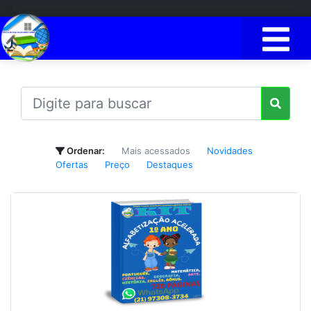
-->
Ordenar:
Mais acessados
Novidades
Ofertas
Preço
Destaques