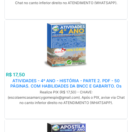
Chat no canto inferior direito no ATENDIMENTO (WHATSAPP).
R$ 17,50
ATIVIDADES - 4º ANO - HISTÓRIA - PARTE 2. PDF - 50
PÁGINAS. COM HABILIDADES DA BNCC E GABARITO. Os
primeiros habitantes do Brasil. Havia inúmeros povos
Realize PIX (R$ 17,50) - CHAVE:
indígenas. Os primeiros povos nômades do Brasil. (MP)
(escolaemcasamarcygomespix@gmail.com). Após o PIX, avise via Chat
no canto inferior direito no ATENDIMENTO (WHATSAPP).