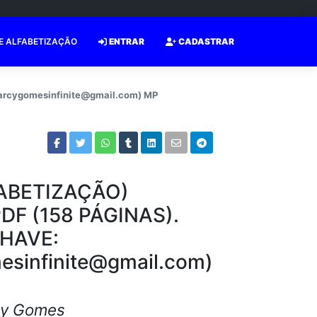
E ALFABETIZAÇÃO
ENTRAR
CADASTRAR
marcygomesinfinite@gmail.com) MP
FABETIZAÇÃO)
DF (158 PÁGINAS).
 CHAVE:
sinfinite@gmail.com)
cy Gomes