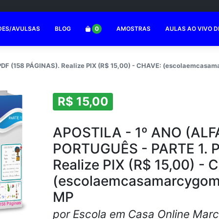
DES/AVULSAS
BLOG
0
AMOSTRAS
AULAS AO VIVO D
F (158 PÁGINAS). Realize PIX (R$ 15,00) - CHAVE: (escolaemcasa
R$ 15,00
APOSTILA - 1º ANO (AL
PORTUGUÊS - PARTE 1. P
Realize PIX (R$ 15,00) -
(escolaemcasamarcygome
MP
por Escola em Casa Online Mar