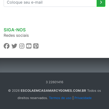
SIGA-NOS
Redes sociais
3 22601416
© 2026
ESCOLAEMCASAMARCYGOMES.COM.BR
Todos os
direitos reservados.
Termos de uso
|
Privacidade