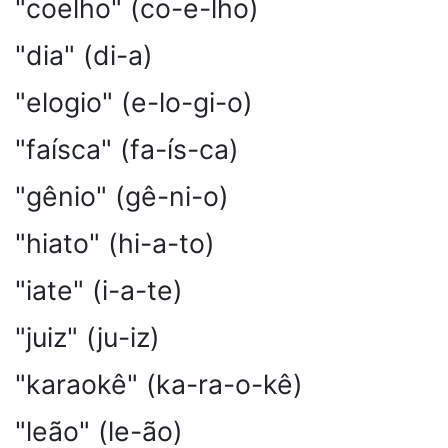
"coelho" (co-e-lho)
"dia" (di-a)
"elogio" (e-lo-gi-o)
"faísca" (fa-ís-ca)
"gênio" (gê-ni-o)
"hiato" (hi-a-to)
"iate" (i-a-te)
"juiz" (ju-iz)
"karaokê" (ka-ra-o-kê)
"leão" (le-ão)