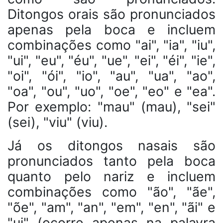
Ditongos orais são pronunciados
apenas pela boca e incluem
combinações como "ai", "ia", "iu",
"ui", "eu", "éu", "ue", "ei", "éi", "ie",
"oi", "ói", "io", "au", "ua", "ao",
"oa", "ou", "uo", "oe", "eo" e "ea".
Por exemplo: "mau" (mau), "sei"
(sei), "viu" (viu).
Já os ditongos nasais são
pronunciados tanto pela boca
quanto pelo nariz e incluem
combinações como "ão", "ãe",
"õe", "am", "an", "em", "en", "ãi" e
"ui" (ocorre apenas na palavra