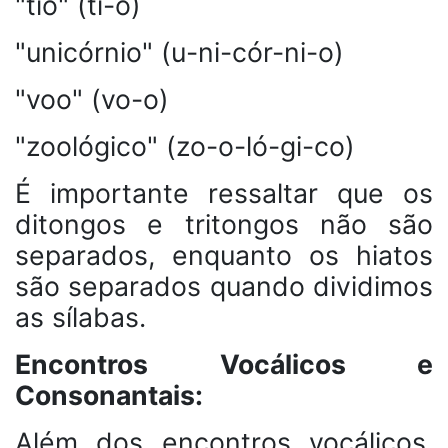
"tio" (ti-o)
"unicórnio" (u-ni-cór-ni-o)
"voo" (vo-o)
"zoológico" (zo-o-ló-gi-co)
É importante ressaltar que os
ditongos e tritongos não são
separados, enquanto os hiatos
são separados quando dividimos
as sílabas.
Encontros Vocálicos e
Consonantais:
Além dos encontros vocálicos,