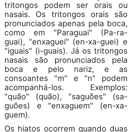
tritongos podem ser orais ou
nasais. Os tritongos orais são
pronunciados apenas pela boca,
como em "Paraguai" (Pa-ra-
guai), "enxaguei" (en-xa-guei) e
"iguais" (i-guais). Já os tritongos
nasais são pronunciados pela
boca e pelo nariz, e as
consoantes "m" e "n" podem
acompanhá-los. Exemplos:
"quão" (quão), "saguões" (sa-
guões) e "enxaguem" (en-xa-
guem).
Os hiatos ocorrem quando duas