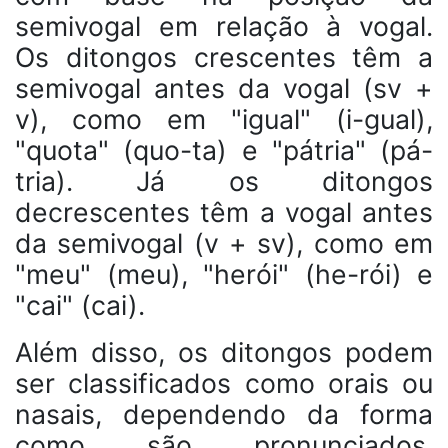
semivogal em relação à vogal.
Os ditongos crescentes têm a
semivogal antes da vogal (sv +
v), como em "igual" (i-gual),
"quota" (quo-ta) e "pátria" (pá-
tria). Já os ditongos
decrescentes têm a vogal antes
da semivogal (v + sv), como em
"meu" (meu), "herói" (he-rói) e
"cai" (cai).
Além disso, os ditongos podem
ser classificados como orais ou
nasais, dependendo da forma
como são pronunciados.