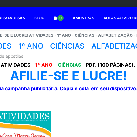
DES/AVULSAS
BLOG
0
AMOSTRAS
AULAS AO VIVO D
IE-SE E LUCRE! ATIVIDADES - 1º ANO - CIÊNCIAS - ALFABETIZAÇÃO - 
DES - 1º ANO - CIÊNCIAS - ALFABETIZA
de apostilas
ATIVIDADES
-
1º ANO
-
CIÊNCIAS
-
PDF. (100 PÁGINAS).
AFILIE-SE E LUCRE!
ua campanha publicitária. Copia e cola em seu dispositiv