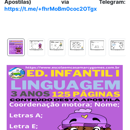
Apostilas) via Telegram:
https://t.me/+fhrMoBm0coc2OTgx